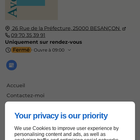
26 Rue de la Préfecture,
25000
BESANÇON
09 70 35 39 91
Uniquement sur rendez-vous
Fermé
⋅ Ouvre à 09:00
Accueil
Contactez-moi
Mentions légales
Your privacy is our priority
Plan du site
We use Cookies to improve user experience by
personalising content and ads, as well as