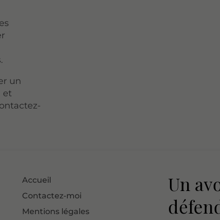
mes
er
.
ter un
 et
ontactez-
Un avo
Accueil
Contactez-moi
défen
Mentions légales