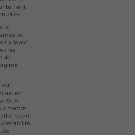
nsentement
tuelles.
pour
ternée ou
ent adapté.
ur les
e de
 régime
l
est
nt est en
ants. À
our mettre
ative visant
lnérabilité.
oute