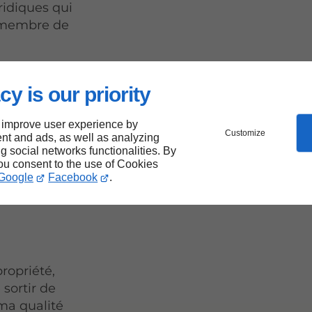
ridiques qui
e membre de
cy is our priority
 improve user experience by
Customize
nt and ads, as well as analyzing
 lors
ng social networks functionalities. By
you consent to the use of Cookies
Google
Facebook
.
propriété,
 sortir de
 ma qualité