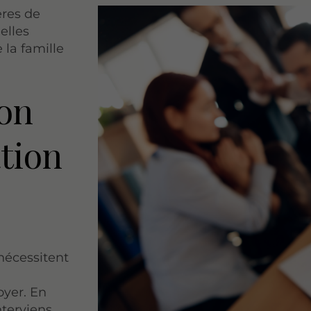
ères de
elles
e la famille
ion
ation
nécessitent
oyer. En
interviens