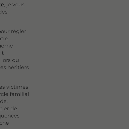
re
, je vous
 des
our régler
ntre
 même
it
 lors du
es héritiers
es victimes
cle familial
ide.
cier de
équences
oche