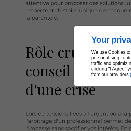
attentive pour proposer des solutions ju
respectent l'histoire unique de chaqu
la parentèle.
Your priva
Rôle crucial du
We use Cookies to
personalising conte
conseil juridique
traffic and optimizi
clicking "I Agree" 
from our providers
d'une crise
Lors de tensions liées à l'argent ou à la 
l'arbitrage d'un professionnel permet de
l'impasse sans sacrifier vos intérêts. En