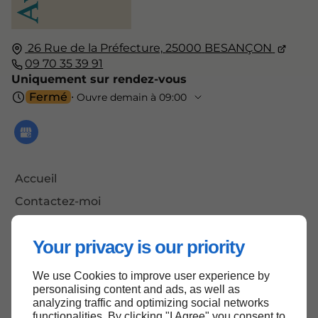
26 Rue de la Préfecture,
25000
BESANÇON
09 70 35 39 91
Uniquement sur rendez-vous
Fermé
⋅ Ouvre demain à 09:00
Accueil
Contactez-moi
Mentions légales
Your privacy is our priority
Plan du site
We use Cookies to improve user experience by
personalising content and ads, as well as
analyzing traffic and optimizing social networks
Haut de page
functionalities. By clicking "I Agree" you consent to