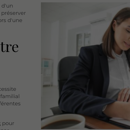
n d'un
 préserver
ors d'une
tre
cessite
familial
férentes
t
pour